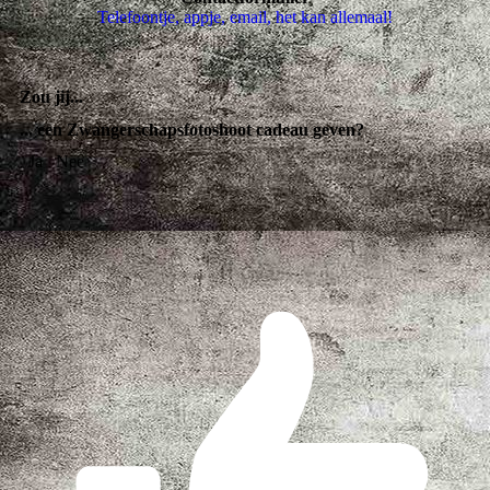
Telefoontje, appje, email, het kan allemaal!
Zou jij...
... een Zwangerschapsfotoshoot cadeau geven?
Ja
Nee