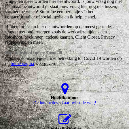
vragen en meer worden hier beantwoord. Is jouw vraag nog niet
helemaal beantwoord of staat jouw vraag hier nog niet tussen,
laat het me weten! Stuur me een berichtje via het
contactformulier of social media en ik help je snel.
Binnenkort staan hier de antwoorden op de meest gestelde
vragen met onderwerpen zoals de werkwijze tijdens een
fotoshoot, boekingen, cadeau kaarten, Client Closet, Privacy
regelgeving en meer.
Mijn fotoshoot tijdens Covid-19
Updates en maatregelen met betrekking tot Covid-19 worden op
de
home pagina
weergeven.
Hoofdkantoor
De interactieve kaart wijst de weg!
Contactformulier