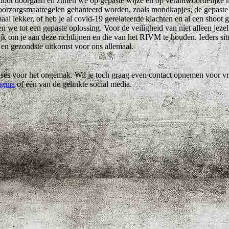
hoot doorgaan en zullen we op gepaste wijze en op verantwoordelijke 
 voorzorgsmaatregelen gehanteerd worden, zoals mondkapjes, de gepaste
maal lekker, of heb je al covid-19 gerelateerde klachten en al een shoot 
e tot een gepaste oplossing. Voor de veiligheid van niet alleen jezelf
k om je aan deze richtlijnen en die van het RIVM te houden. Ieders situ
 en gezondste uitkomst voor ons allemaal.
cuses voor het ongemak. Wil je toch graag even contact opnemen voor v
agina
of één van de gelinkte social media.