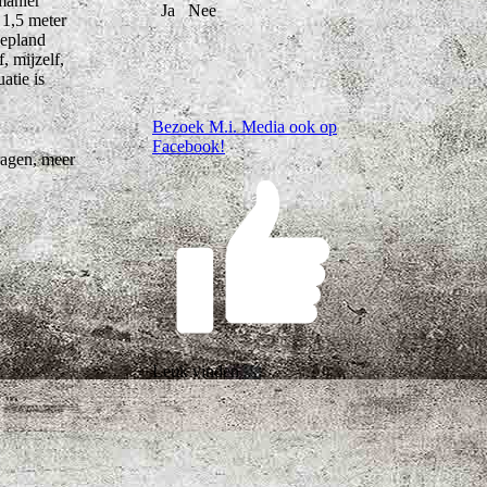
manier
Ja
Nee
 1,5 meter
gepland
, mijzelf,
atie is
Bezoek M.i. Media ook op
Facebook!
ragen, meer
Leuk vinden