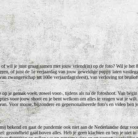
, of wil je juist graag samen met jouw vriend(in) op de foto? Wil je het 
eren, of juist de 1e verjaardag van jouw geweldige puppy laten vastlegg
n zwangerschap tot 100e verjaardag(sfeest), van verloving tot bruiloft
 je op je gemak voelt, zowel voor-, tijdens als na de fotoshoot. Van begin
ties voor jouw shoot en je bent welkom om alles te vragen wat je wil
n. Voor mooie, bijzondere en gepersonaliseerde foto's en video ben je
ij mij bekend en gaat de pandemie ook niet aan de Nederlandse deur voo
gel: gezondheid gaat boven alles. Heb je geen klachten en ben je niet in