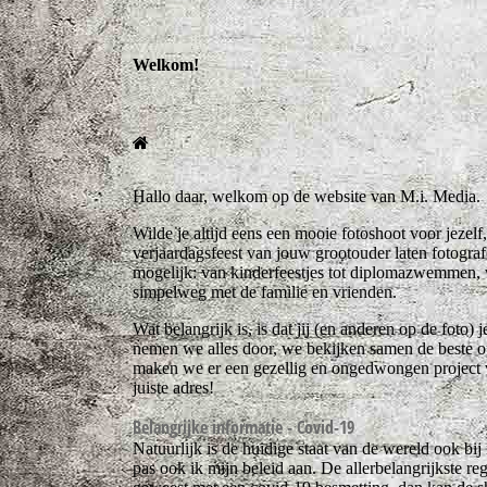
Welkom!
Hallo daar, welkom op de website van M.i. Media.
Wilde je altijd eens een mooie fotoshoot voor jezelf
verjaardagsfeest van jouw grootouder laten fotograf
mogelijk: van kinderfeestjes tot diplomazwemmen, va
simpelweg met de familie en vrienden.
Wat belangrijk is, is dat jij (en anderen op de foto)
nemen we alles door, we bekijken samen de beste op
maken we er een gezellig en ongedwongen project va
juiste adres!
Belangrijke informatie - Covid-19
Natuurlijk is de huidige staat van de wereld ook b
pas ook ik mijn beleid aan. De allerbelangrijkste re