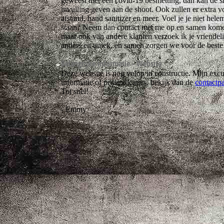
geweest met een covid-19 besmetting, dan kan de s
invulling geven aan de shoot. Ook zullen er extra
afstand, hand sanitizer en meer. Voel je je niet hele
staan? Neem dan contact met me op en samen komen w
maar ook van andere klanten verzoek ik je vriendelij
anders en uniek, en samen zorgen we voor de beste
Belangrijke informatie - Website
Deze website is nog volop in constructie. Mijn ex
informatie of prijsindicaties, bekijk dan de
contactp
Tot snel!
- Emmy