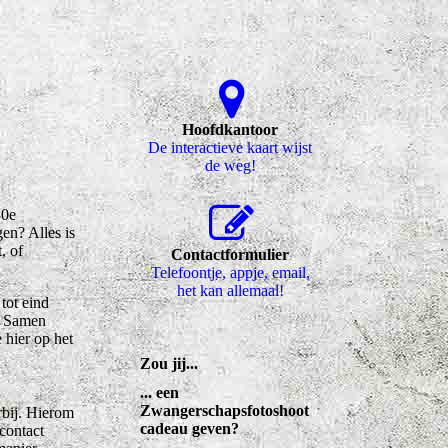
Hoofdkantoor
De interactieve kaart wijst
de weg!
80e
en? Alles is
, of
Contactformulier
Telefoontje, appje, email,
het kan allemaal!
 tot eind
t. Samen
 hier op het
Zou jij...
... een
Zwangerschapsfotoshoot
rbij. Hierom
cadeau geven?
 contact